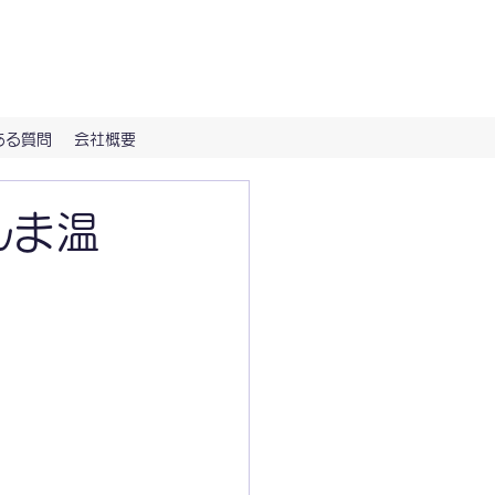
（Hi-NOTE）で。
ある質問
会社概要
んま温