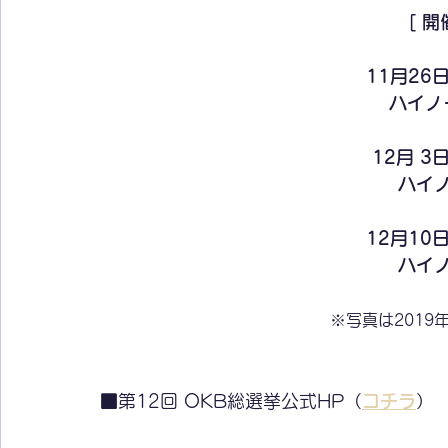
[ 開
11月26日
ハイノ
12月 3日
ハイ
12月10日
ハイ
※写真は2019
■第12回 OKB総選挙公式HP（
コチラ
）