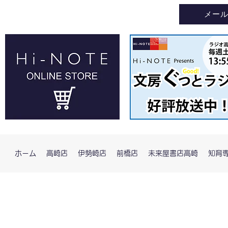
メー
ホーム
高崎店
伊勢崎店
前橋店
未来屋書店高崎
知育専