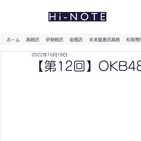
よい文
ホーム
高崎店
伊勢崎店
前橋店
未来屋書店高崎
知育専門
2022年10月18日
【第12回】OKB