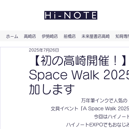
よい文
ホーム
高崎店
伊勢崎店
前橋店
未来屋書店高崎
知育専門
2025年7月26日
【初の高崎開催！
Space Walk 20
加します
万年筆インクで人気の
文具イベント
「
A Space Walk 202
今回はハイノー
ハイノートEXPOでもおなじ