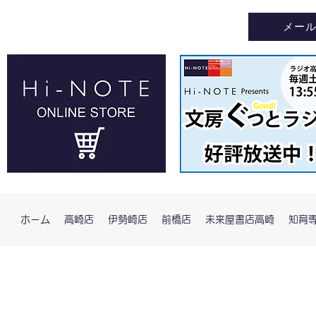
メー
ホーム
高崎店
伊勢崎店
前橋店
未来屋書店高崎
知育専