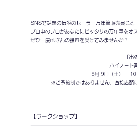
SNSで話題の伝説のセーラー万年筆販売員こと
プロ中のプロがあなたにピッタリの万年筆をオ
ぜひ一度ntさんの接客を受けてみませんか？
「
出
ハイノート
8月 9日（土）ー 10
※ご予約制ではありません、直接店頭
【ワークショップ】