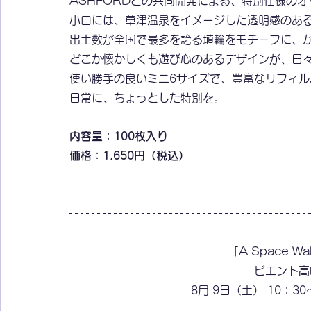
ASHFORDとの共同開発による、特別仕様の
小口には、草津温泉をイメージした透明感のあ
出土数が全国で最多を誇る埴輪をモチーフに、
どこか懐かしくも遊び心のあるデザインが、日
使い勝手の良いミニ6サイズで、豊富なリフィ
日常に、ちょっとした特別を。
内容量：100枚入り
価格：
1,650円（税込）
「
A Space Wa
ビエント高
8月 9日（土） 10：3