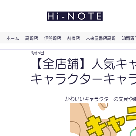
よい文
ホーム
高崎店
伊勢崎店
前橋店
未来屋書店高崎
知育専門
3月5日
【全店舗】人気キ
キャラクターキャ
かわいいキャラクターの文具や