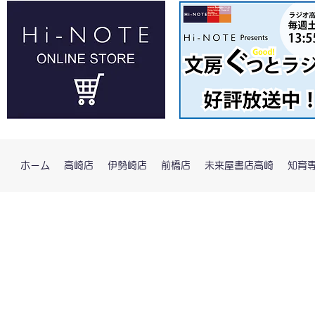
ホーム
高崎店
伊勢崎店
前橋店
未来屋書店高崎
知育専