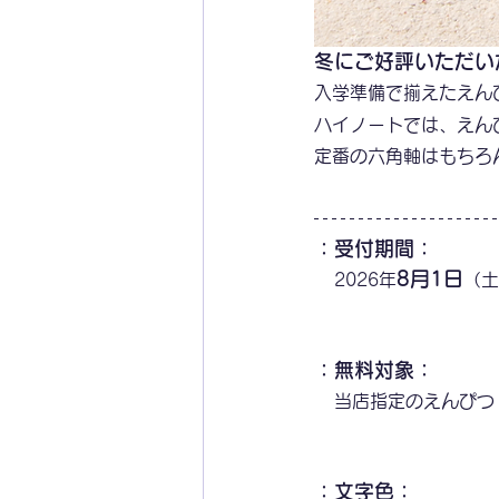
冬にご好評いただい
入学準備で揃えたえん
ハイノートでは、えん
定番の六角軸はもちろ
：受付期間：
8月1日
2026年
（土
：無料対象：
当店指定のえんぴつ
：文字色：