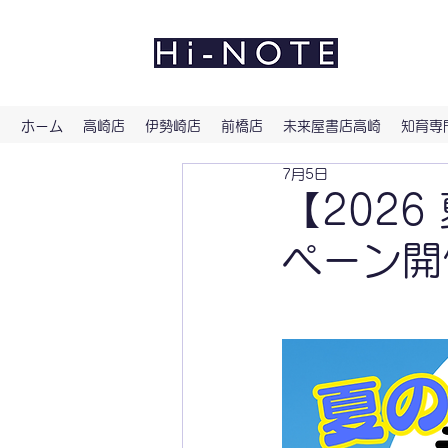
よい文
ホーム
高崎店
伊勢崎店
前橋店
未来屋書店高崎
知育専門
7月5日
【202
ペーン開