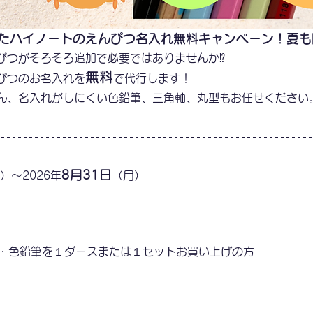
たハイノートのえんぴつ名入れ無料キャンペーン！夏も
ぴつがそろそろ追加で必要ではありませんか⁉
無料
ぴつのお名入れを
で代行します！
ん、名入れがしにくい色鉛筆、三角軸、丸型もお任せください
8月31日
）～2026年
（月）
・色鉛筆を１ダースまたは１セットお買い上げの方