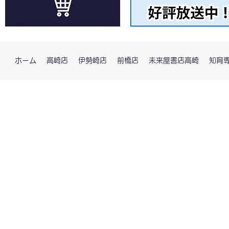
ホーム
高崎店
伊勢崎店
前橋店
未来屋書店高崎
知育専