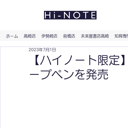
よい文
ホーム
高崎店
伊勢崎店
前橋店
未来屋書店高崎
知育専門
2023年7月1日
【ハイノート限定】
ープペンを発売