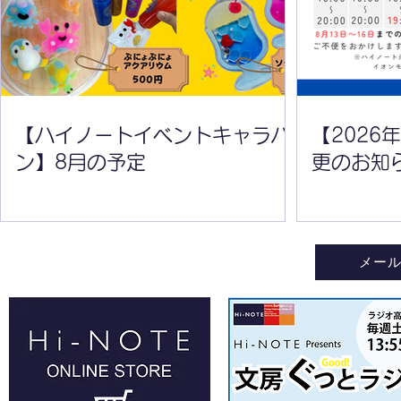
【開催】群馬県内最大級の文
【名入れ】
房具の祭典「ハイノートエキ
お名入れ無
スポ2025」開催決定
【無料】
【ハイノートイベントキャラバ
【2026
ン】8月の予定
更のお知
メー