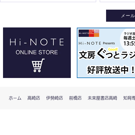
メー
ホーム
高崎店
伊勢崎店
前橋店
未来屋書店高崎
知育専