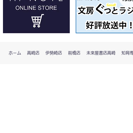
ホーム
高崎店
伊勢崎店
前橋店
未来屋書店高崎
知育専