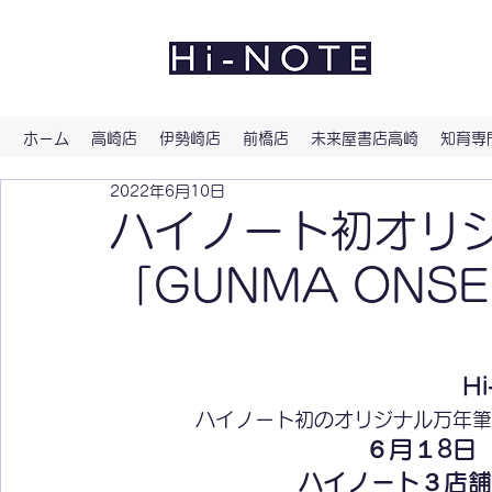
よい文
ホーム
高崎店
伊勢崎店
前橋店
未来屋書店高崎
知育専門
2022年6月10日
ハイノート初オリ
「GUNMA ONSE
H
ハイノート初のオリジナル万年筆シリ
６月１8日（
ハイノート３店舗