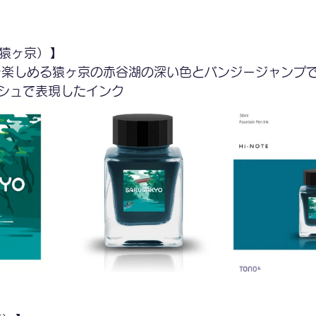
（猿ヶ京）】
を楽しめる猿ヶ京の赤谷湖の深い色とバンジージャンプ
シュで表現したインク