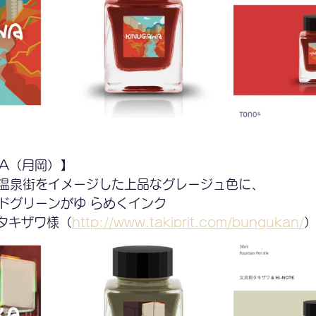
KA（月岡）】
温泉街をイメージした上品なグレージュ色に、
ドグリーンがゆ らめくインク
館タキザワ様（
http://www.takiprit.com/bungukan/