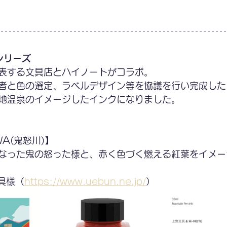
シリーズ
表する文具店とハイノートがコラボ。
者と色の選定、ラベルデザイン等を協議を行い完成した
地温泉のイメージしたインクになりました。
WA(鬼怒川)】
なった鬼の怒った様と、赤く色づく燃える紅葉をイメー
文具様（
https://www.uebun.ne.jp/
）