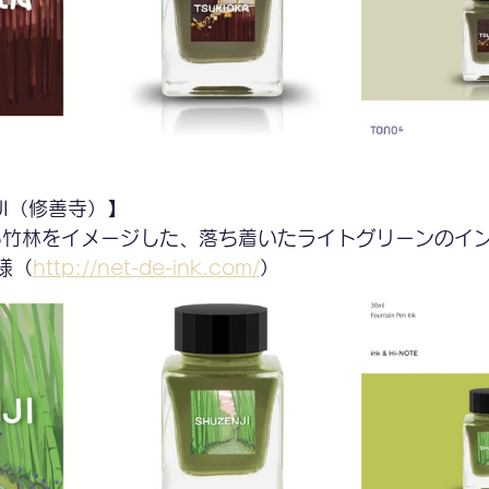
JI（修善寺）】
る竹林をイメージした、落ち着いたライトグリーンのイ
様（
http://net-de-ink.com/
）