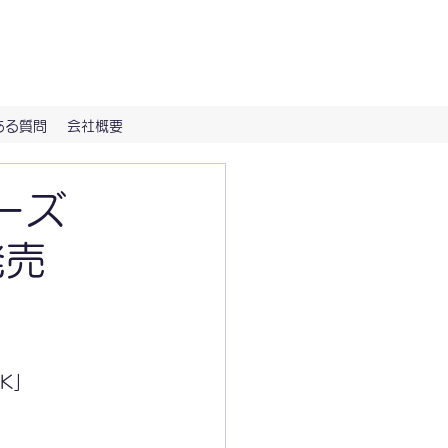
（Hi-NOTE）で。
ある質問
会社概要
ーズ
発売
K」