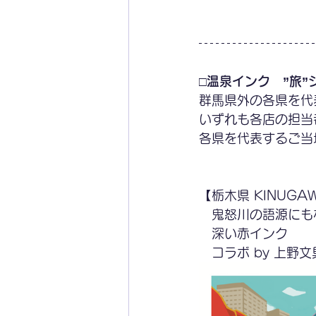
□温泉インク　”旅”
群馬県外の各県を代
いずれも各店の担当
各県を代表するご当
【栃木県 KINUGA
　鬼怒川の語源にも
　深い赤インク
　コラボ by 上野