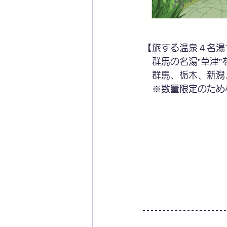
【旅する温泉４名湯
　群馬の名湯”草津
　群馬、栃木、新潟
　※数量限定のため