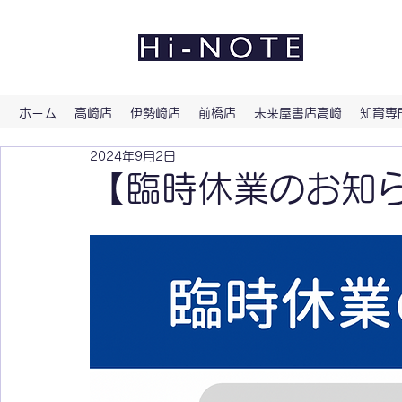
よい文
ホーム
高崎店
伊勢崎店
前橋店
未来屋書店高崎
知育専門
2024年9月2日
【臨時休業のお知