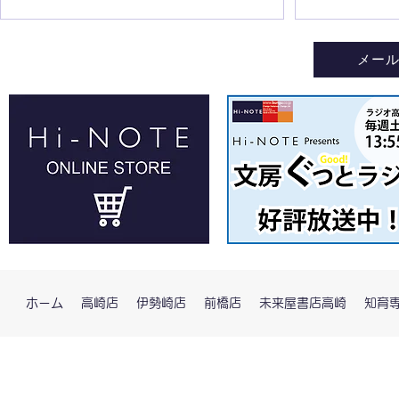
メー
ホーム
高崎店
伊勢崎店
前橋店
未来屋書店高崎
知育専